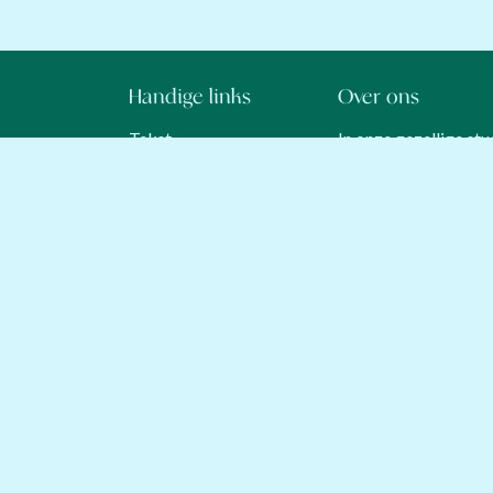
Handige links
Over ons
Tekst
In onze gezellige st
creatieve kant. Of je
Welkom
keramiekstuk beschi
Over ons
technieken uitprobee
Boek een workshop
welkom.
KaZ cadeaubonnen
Veelgestelde vragen
Onze plek is er voor 
Privacybeleid
families en nieuwsg
Contact
experimenteren en ge
creëren.
Met ons familieteam 
begeleiden en te in
elk bezoek een kleur
gezelligheid en zeeg