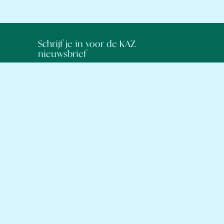
Schrijf je in voor de KAZ
nieuwsbrief
Blijf op de hoogte van nieuwe
workshops, leuke events, creatieve
inspiratie en vers nieuws uit het
atelier van Keramiek aan Zee.
Inschrijven