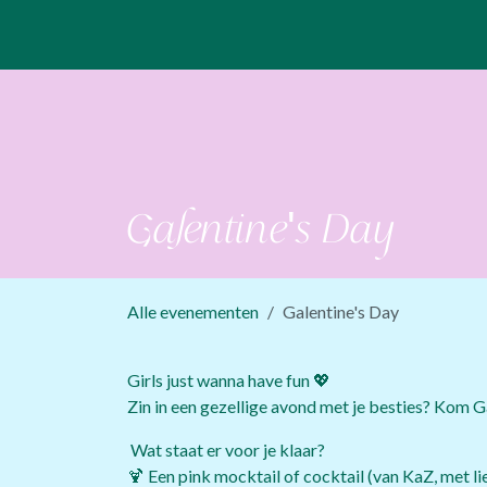
Overslaan naar inhoud
Galentine's Day
Alle evenementen
Galentine's Day
Girls just wanna have fun 💖
Zin in een gezellige avond met je besties? Kom Ga
Wat staat er voor je klaar?
🍹 Een pink mocktail of cocktail (van KaZ, met l